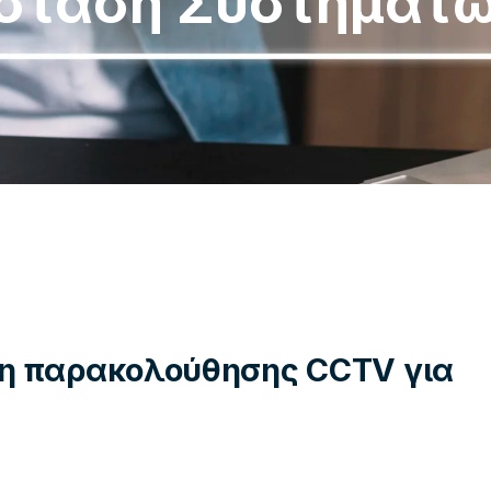
σταση Συστημάτ
η παρακολούθησης CCTV για