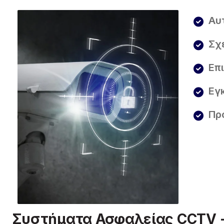
Αυ
Σχ
Επ
Εγ
Πρ
Συστήματα Ασφαλείας CCTV - 