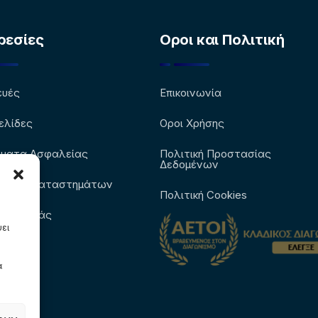
ρεσίες
Οροι και Πολιτική
ευές
Επικοινωνία
ελίδες
Οροι Χρήσης
ήματα Ασφαλείας
Πολιτική Προστασίας
Δεδομένων
λισμός Καταστημάτων
Πολιτική Cookies
κά με εμάς
ψει
α