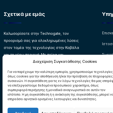
Σχετικά με εμάς
Υπη
Επισκ
Καλωσορίσατε στην Technogate, τον
προορισμό σας για ολοκληρωμένες λύσεις
Ιστοσ
στον τομέα της τεχνολογίας στην Καβάλα
Συστ
και τη γύρω περιοχή. Με πείρα και
Διαχείριση Συγκατάθεσης Cookies
αφοσίωση, προσφέρουμε εξειδικευμένες
Εξοπ
υπηρεσίες που καλύπτουν κάθε ανάγκη σας.
Για να παρέχουμε την καλύτερη εμπειρία, χρησιμοποιούμε τεχνολογίες
Σχετι
όπως cookies για την αποθήκευση ή/και την πρόσβαση σε πληροφορίες
συσκευών. Η συγκατάθεση για τις εν λόγω τεχνολογίες θα μας επιτρέ
να επεξεργαστούμε δεδομένα προσωπικού χαρακτήρα, όπως
συμπεριφορά περιήγησης ή μοναδικά αναγνωριστικά σε αυτόν τον
ιστότοπο. Η μη συγκατάθεση ή η ανάκληση της συγκατάθεσης, μπορεί ν
επηρεάσει αρνητικά ορισμένες λειτουργίες και δυνατότητες.