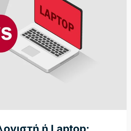
ογιστή ή Laptop;