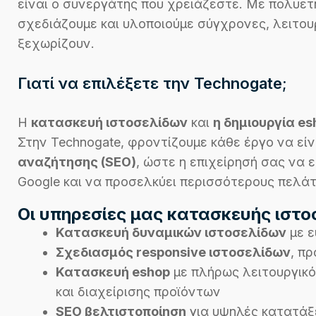
είναι ο συνεργάτης που χρειάζεστε. Με πολυετή
σχεδιάζουμε και υλοποιούμε σύγχρονες, λειτου
ξεχωρίζουν.
Γιατί να επιλέξετε την Technogate;
Η
κατασκευή ιστοσελίδων
και
η δημιουργία es
Στην Technogate, φροντίζουμε κάθε έργο να εί
αναζήτησης (SEO)
, ώστε η επιχείρησή σας να
Google και να προσελκύει περισσότερους πελάτ
Οι υπηρεσίες μας κατασκευής ιστ
Κατασκευή δυναμικών ιστοσελίδων
με ε
Σχεδιασμός responsive ιστοσελίδων
, πρ
Κατασκευή eshop
με πλήρως λειτουργικ
και διαχείρισης προϊόντων
SEO βελτιστοποίηση
για υψηλές κατατάξ